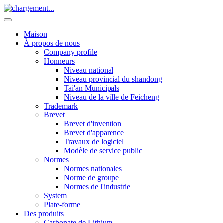
Maison
À propos de nous
Company profile
Honneurs
Niveau national
Niveau provincial du shandong
Tai'an Municipals
Niveau de la ville de Feicheng
Trademark
Brevet
Brevet d'invention
Brevet d'apparence
Travaux de logiciel
Modèle de service public
Normes
Normes nationales
Norme de groupe
Normes de l'industrie
System
Plate-forme
Des produits
Carbonate de Lithium