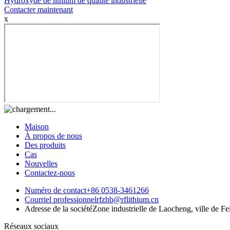
Hydroxyde de lithium de qualité industrielle
Contacter maintenant
x
Maison
À propos de nous
Des produits
Cas
Nouvelles
Contactez-nous
Numéro de contact
+86 0538-3461266
Courriel professionnel
rfzhb@rflithium.cn
Adresse de la société
Zone industrielle de Laocheng, ville de 
Réseaux sociaux