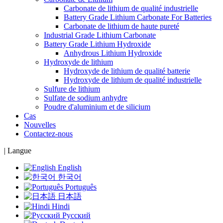
Carbonate de lithium de qualité industrielle
Battery Grade Lithium Carbonate For Batteries
Carbonate de lithium de haute pureté
Industrial Grade Lithium Carbonate
Battery Grade Lithium Hydroxide
Anhydrous Lithium Hydroxide
Hydroxyde de lithium
Hydroxyde de lithium de qualité batterie
Hydroxyde de lithium de qualité industrielle
Sulfure de lithium
Sulfate de sodium anhydre
Poudre d'aluminium et de silicium
Cas
Nouvelles
Contactez-nous
|
Langue
English
한국어
Português
日本語
Hindi
Русский