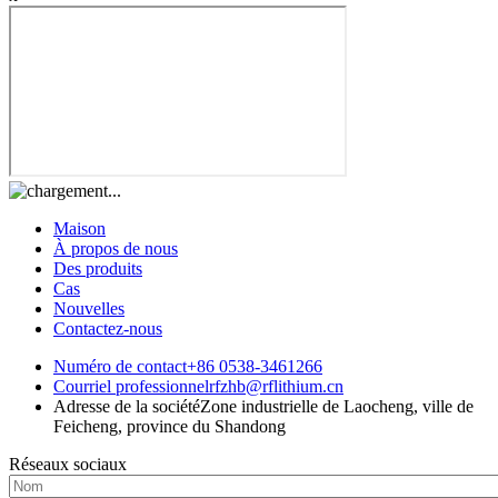
Maison
À propos de nous
Des produits
Cas
Nouvelles
Contactez-nous
Numéro de contact
+86 0538-3461266
Courriel professionnel
rfzhb@rflithium.cn
Adresse de la société
Zone industrielle de Laocheng, ville de
Feicheng, province du Shandong
Réseaux sociaux