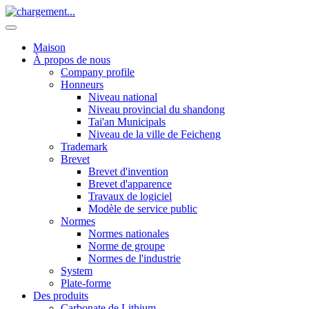
Maison
À propos de nous
Company profile
Honneurs
Niveau national
Niveau provincial du shandong
Tai'an Municipals
Niveau de la ville de Feicheng
Trademark
Brevet
Brevet d'invention
Brevet d'apparence
Travaux de logiciel
Modèle de service public
Normes
Normes nationales
Norme de groupe
Normes de l'industrie
System
Plate-forme
Des produits
Carbonate de Lithium