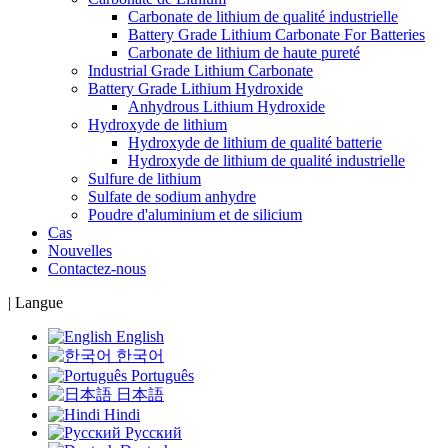
Carbonate de lithium de qualité industrielle
Battery Grade Lithium Carbonate For Batteries
Carbonate de lithium de haute pureté
Industrial Grade Lithium Carbonate
Battery Grade Lithium Hydroxide
Anhydrous Lithium Hydroxide
Hydroxyde de lithium
Hydroxyde de lithium de qualité batterie
Hydroxyde de lithium de qualité industrielle
Sulfure de lithium
Sulfate de sodium anhydre
Poudre d'aluminium et de silicium
Cas
Nouvelles
Contactez-nous
|
Langue
English
한국어
Português
日本語
Hindi
Русский