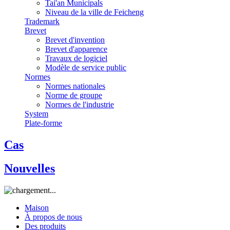
Tai'an Municipals
Niveau de la ville de Feicheng
Trademark
Brevet
Brevet d'invention
Brevet d'apparence
Travaux de logiciel
Modèle de service public
Normes
Normes nationales
Norme de groupe
Normes de l'industrie
System
Plate-forme
Cas
Nouvelles
Maison
À propos de nous
Des produits