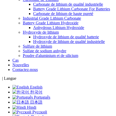
Carbonate de lithium de qualité industrielle
Battery Grade Lithium Carbonate For Batteries
Carbonate de lithium de haute pureté
Industrial Grade Lithium Carbonate
Battery Grade Lithium Hydroxide
Anhydrous Lithium Hydroxide
Hydroxyde de lithium
Hydroxyde de lithium de qualité batterie
Hydroxyde de lithium de qualité industrielle
Sulfure de lithium
Sulfate de sodium anhydre
Poudre d'aluminium et de silicium
Cas
Nouvelles
Contactez-nous
|
Langue
English
한국어
Português
日本語
Hindi
Русский