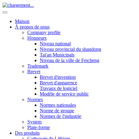
Maison
À propos de nous
Company profile
Honneurs
Niveau national
Niveau provincial du shandong
Tai'an Municipals
Niveau de la ville de Feicheng
Trademark
Brevet
Brevet d'invention
Brevet d'apparence
Travaux de logiciel
Modèle de service public
Normes
Normes nationales
Norme de groupe
Normes de l'industrie
System
Plate-forme
Des produits
Carbonate de Lithium