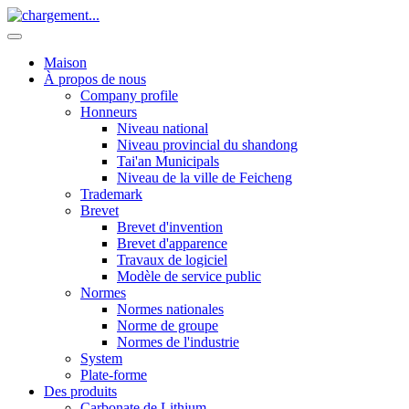
Maison
À propos de nous
Company profile
Honneurs
Niveau national
Niveau provincial du shandong
Tai'an Municipals
Niveau de la ville de Feicheng
Trademark
Brevet
Brevet d'invention
Brevet d'apparence
Travaux de logiciel
Modèle de service public
Normes
Normes nationales
Norme de groupe
Normes de l'industrie
System
Plate-forme
Des produits
Carbonate de Lithium