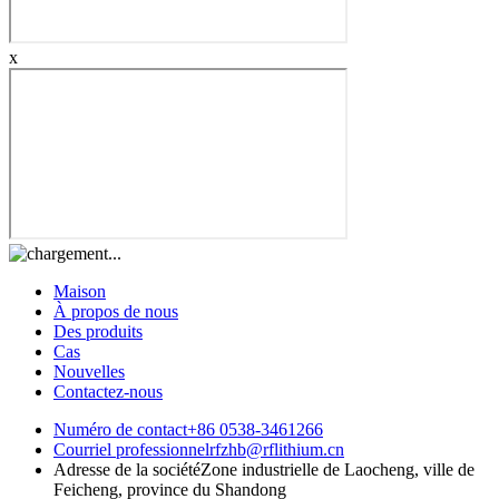
x
Maison
À propos de nous
Des produits
Cas
Nouvelles
Contactez-nous
Numéro de contact
+86 0538-3461266
Courriel professionnel
rfzhb@rflithium.cn
Adresse de la société
Zone industrielle de Laocheng, ville de
Feicheng, province du Shandong