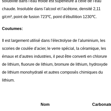
solubilité dans l'eau froide est supérieure à celle de l'eau
chaude. Insoluble dans l'alcool et l'acétone, densité 2,11
g/cm³, point de fusion 723℃, point d'ébullition 1230℃.
Coutumes:
Il est largement utilisé dans l'électrolyse de l'aluminium, les
scories de coulée d'acier, le verre spécial, la céramique, les
émaux et d'autres industries, il peut être converti en chlorure
de lithium, fluorure de lithium, bromure de lithium, hydroxyde
de lithium monohydraté et autres composés chimiques du
lithium.
Nom
Carbonate 