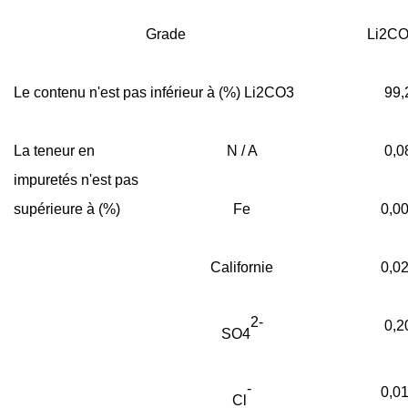
Grade
Li2CO
Le contenu n'est pas inférieur à (%) Li2CO3
99,
La teneur en
N / A
0,0
impuretés n'est pas
supérieure à (%)
Fe
0,0
Californie
0,0
2-
0,2
SO4
-
0,0
Cl