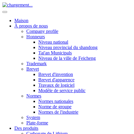
Maison
À propos de nous
Company profile
Honneurs
Niveau national
Niveau provincial du shandong
Tai'an Municipals
Niveau de la ville de Feicheng
Trademark
Brevet
Brevet d'invention
Brevet d'apparence
Travaux de logiciel
Modèle de service public
Normes
Normes nationales
Norme de groupe
Normes de l'industrie
System
Plate-forme
Des produits
Carbonate de Lithium