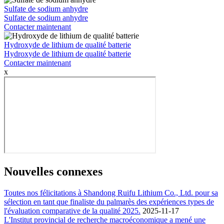
Sulfate de sodium anhydre
Sulfate de sodium anhydre
Contacter maintenant
Hydroxyde de lithium de qualité batterie
Hydroxyde de lithium de qualité batterie
Contacter maintenant
x
Nouvelles connexes
Toutes nos félicitations à Shandong Ruifu Lithium Co., Ltd. pour sa
sélection en tant que finaliste du palmarès des expériences types de
l'évaluation comparative de la qualité 2025.
2025-11-17
L'Institut provincial de recherche macroéconomique a mené une